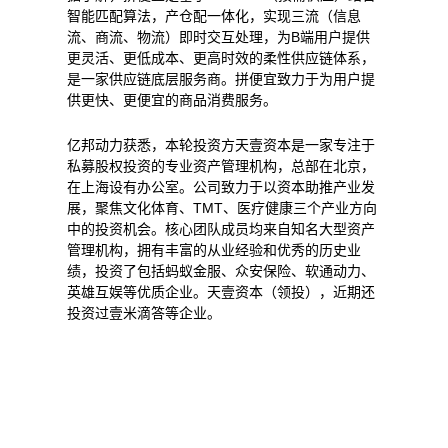
智能匹配算法，产仓配一体化，实现三流（信息
流、商流、物流）即时交互处理，为B端用户提供
更灵活、更低成本、更高时效的柔性供应链体系，
是一家供应链底层服务商。拼便宜致力于为用户提
供更快、更便宜的商品消费服务。
亿邦动力获悉，本轮投资方天壹资本是一家专注于
私募股权投资的专业资产管理机构，总部在北京，
在上海设有办公室。公司致力于以资本助推产业发
展，聚焦文化体育、TMT、医疗健康三个产业方向
中的投资机会。核心团队成员均来自知名大型资产
管理机构，拥有丰富的从业经验和优秀的历史业
绩，投资了包括蚂蚁金服、众安保险、软通动力、
英雄互娱等优质企业。天壹资本（领投），近期还
投资过壹米滴答等企业。